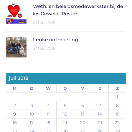
Weth. en beleidsmedewerkster bij de
les Geweld -Pesten
21 feb, 2019
Leuke ontmoeting
21 feb, 2019
juli 2018
M
D
W
D
V
Z
Z
1
2
3
4
5
6
7
8
9
10
11
12
13
14
15
16
17
18
19
20
21
22
23
24
25
26
27
28
29