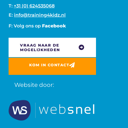
T:
+31 (0) 624535068
E:
info@training4kidz.nl
F: Volg ons op
Facebook
VRAAG NAAR DE
MOGELIJKHEDEN
KOM IN CONTACT
Website door: